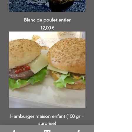
Blanc de poulet entier
Prix
12,00 €
Hamburger maison enfant (100 gr +
surprise)
Prix
12,00 €