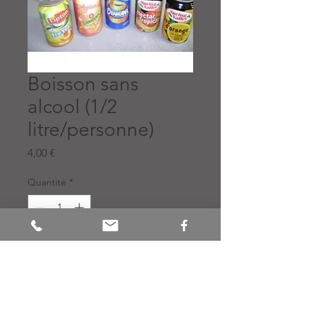
Boisson sans
alcool (1/2
litre/personne)
Prix
4,00 €
Quantité
*
Ajouter au panier