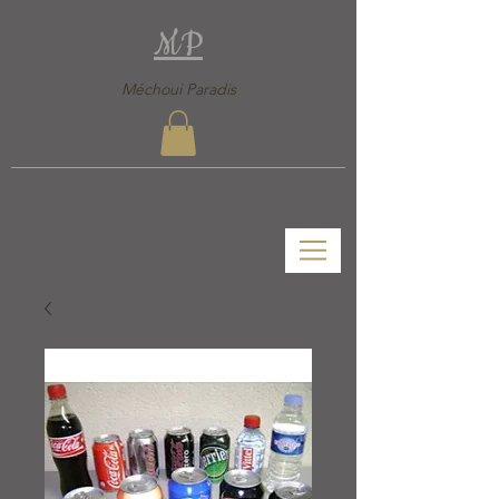
MP
Méchoui Paradis