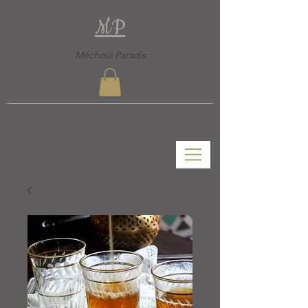
MP
Méchoui Paradis