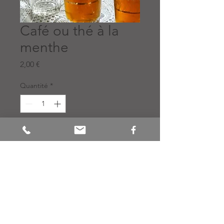
Café ou thé à la
menthe
Prix
2,00 €
Quantité
*
Ajouter au panier