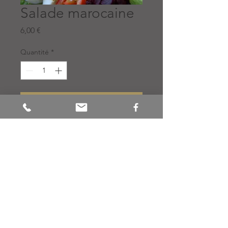
Salade marocaine
Prix
6,00 €
Quantité
*
Ajouter au panier
MP
Laisser un Avis ou un Commentaire