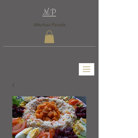
MP
Méchoui Paradis